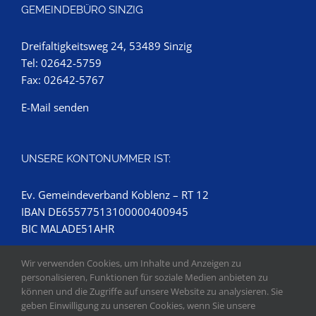
GEMEINDEBÜRO SINZIG
Dreifaltigkeitsweg 24, 53489 Sinzig
Tel: 02642-5759
Fax: 02642-5767
E-Mail senden
UNSERE KONTONUMMER IST:
Ev. Gemeindeverband Koblenz – RT 12
IBAN DE65577513100000400945
BIC MALADE51AHR
Wir verwenden Cookies, um Inhalte und Anzeigen zu
personalisieren, Funktionen für soziale Medien anbieten zu
können und die Zugriffe auf unsere Website zu analysieren. Sie
geben Einwilligung zu unseren Cookies, wenn Sie unsere