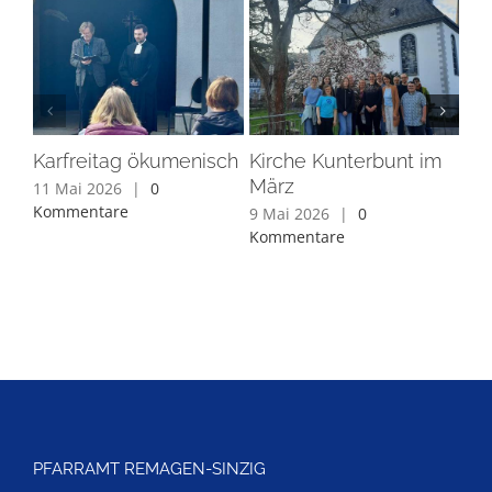
Karfreitag ökumenisch
Kirche Kunterbunt im
Ord
März
St
11 Mai 2026
|
0
Pr
Kommentare
9 Mai 2026
|
0
Kommentare
11 
Ko
PFARRAMT REMAGEN-SINZIG