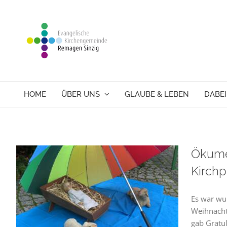
Skip
to
content
HOME
ÜBER UNS
GLAUBE & LEBEN
DABEI
Ökume
Kirchp
Es war wun
f
Weihnacht
gab Gratul