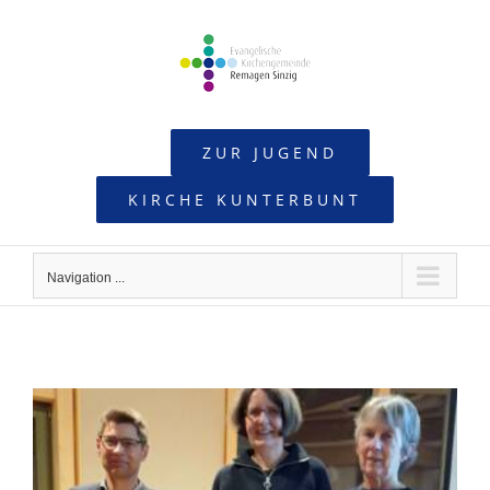
Skip
to
content
ZUR JUGEND
KIRCHE KUNTERBUNT
Navigation ...