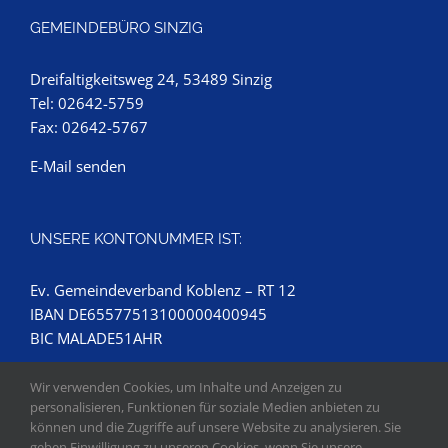
GEMEINDEBÜRO SINZIG
Dreifaltigkeitsweg 24, 53489 Sinzig
Tel: 02642-5759
Fax: 02642-5767
E-Mail senden
UNSERE KONTONUMMER IST:
Ev. Gemeindeverband Koblenz – RT 12
IBAN DE65577513100000400945
BIC MALADE51AHR
Wir verwenden Cookies, um Inhalte und Anzeigen zu
personalisieren, Funktionen für soziale Medien anbieten zu
können und die Zugriffe auf unsere Website zu analysieren. Sie
geben Einwilligung zu unseren Cookies, wenn Sie unsere