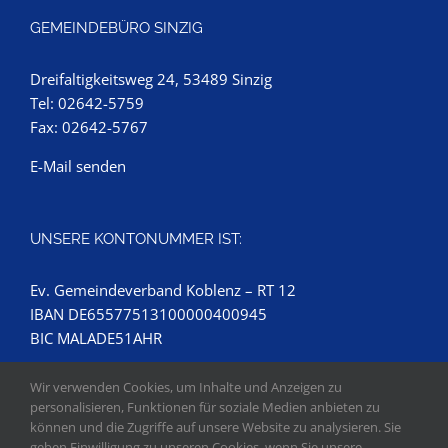
GEMEINDEBÜRO SINZIG
Dreifaltigkeitsweg 24, 53489 Sinzig
Tel: 02642-5759
Fax: 02642-5767
E-Mail senden
UNSERE KONTONUMMER IST:
Ev. Gemeindeverband Koblenz – RT 12
IBAN DE65577513100000400945
BIC MALADE51AHR
Wir verwenden Cookies, um Inhalte und Anzeigen zu
personalisieren, Funktionen für soziale Medien anbieten zu
können und die Zugriffe auf unsere Website zu analysieren. Sie
geben Einwilligung zu unseren Cookies, wenn Sie unsere