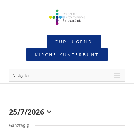
Skip
to
content
ZUR JUGEND
KIRCHE KUNTERBUNT
Navigation ...
25/7/2026
Veranstaltungen
Datum
Ganztägig
wählen.
für