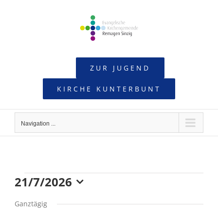
Skip
to
content
ZUR JUGEND
KIRCHE KUNTERBUNT
Navigation ...
21/7/2026
Veranstaltungen
Datum
Ganztägig
wählen.
für