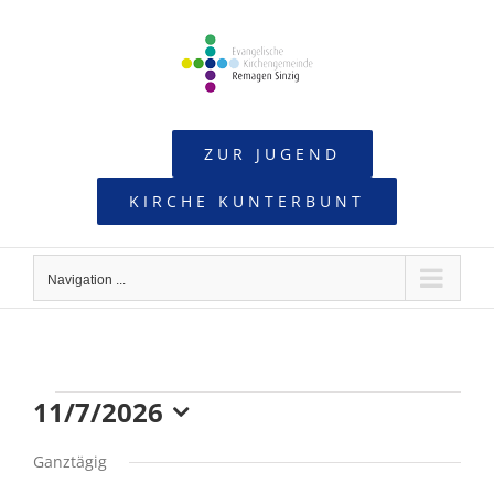
Skip
to
content
ZUR JUGEND
KIRCHE KUNTERBUNT
Navigation ...
11/7/2026
Veranstaltungen
Datum
Ganztägig
wählen.
für