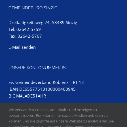
GEMEINDEBÜRO SINZIG
Dreifaltigkeitsweg 24, 53489 Sinzig
Tel: 02642-5759
Fax: 02642-5767
E-Mail senden
UNSERE KONTONUMMER IST:
Ev. Gemeindeverband Koblenz – RT 12
IBAN DE65577513100000400945
BIC MALADE51AHR
Wir verwenden Cookies, um Inhalte und Anzeigen zu
personalisieren, Funktionen für soziale Medien anbieten zu
können und die Zugriffe auf unsere Website zu analysieren. Sie
geben Einwilligung zu unseren Cookies, wenn Sie unsere