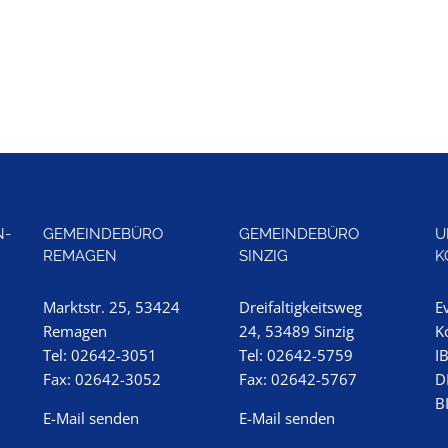
N-
GEMEINDEBÜRO
GEMEINDEBÜRO
U
REMAGEN
SINZIG
K
Marktstr. 25, 53424
Dreifaltigkeitsweg
E
Remagen
24, 53489 Sinzig
K
Tel: 02642-3051
Tel: 02642-5759
I
Fax: 02642-3052
Fax: 02642-5767
D
B
E-Mail senden
E-Mail senden