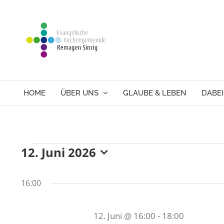
Skip
to
content
HOME
ÜBER UNS
GLAUBE & LEBEN
DABEI
12. Juni 2026
Veranstaltungen
Datum
wählen.
16:00
für
12. Juni @ 16:00
-
18:00