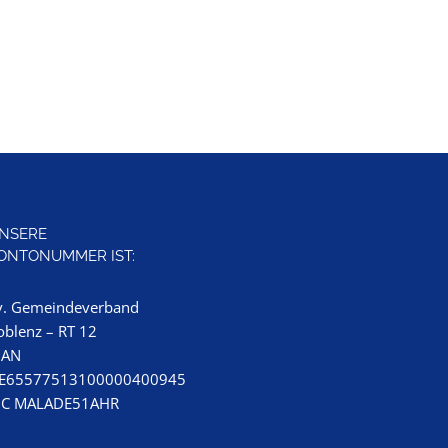
NSERE
ONTONUMMER IST:
v. Gemeindeverband
oblenz – RT 12
BAN
E65577513100000400945
IC MALADE51AHR