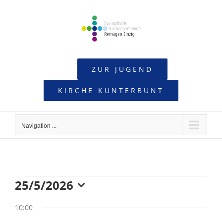
Skip
to
content
ZUR JUGEND
KIRCHE KUNTERBUNT
Navigation ...
25/5/2026
Veranstaltungen
Datum
10:00
wählen.
für