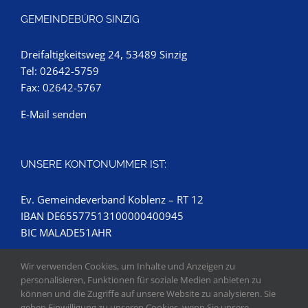
GEMEINDEBÜRO SINZIG
Dreifaltigkeitsweg 24, 53489 Sinzig
Tel: 02642-5759
Fax: 02642-5767
E-Mail senden
UNSERE KONTONUMMER IST:
Ev. Gemeindeverband Koblenz – RT 12
IBAN DE65577513100000400945
BIC MALADE51AHR
Wir verwenden Cookies, um Inhalte und Anzeigen zu
personalisieren, Funktionen für soziale Medien anbieten zu
können und die Zugriffe auf unsere Website zu analysieren. Sie
geben Einwilligung zu unseren Cookies, wenn Sie unsere