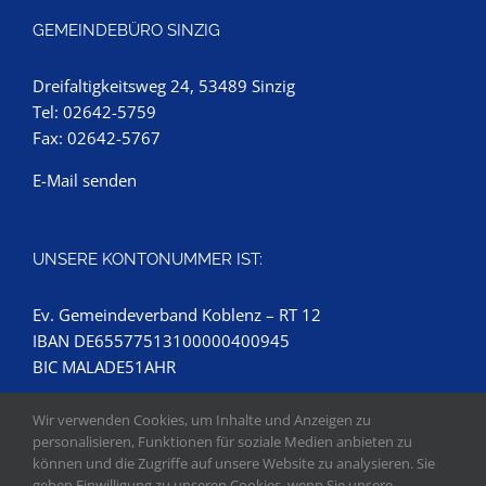
GEMEINDEBÜRO SINZIG
Dreifaltigkeitsweg 24, 53489 Sinzig
Tel: 02642-5759
Fax: 02642-5767
E-Mail senden
UNSERE KONTONUMMER IST:
Ev. Gemeindeverband Koblenz – RT 12
IBAN DE65577513100000400945
BIC MALADE51AHR
Wir verwenden Cookies, um Inhalte und Anzeigen zu
personalisieren, Funktionen für soziale Medien anbieten zu
können und die Zugriffe auf unsere Website zu analysieren. Sie
geben Einwilligung zu unseren Cookies, wenn Sie unsere