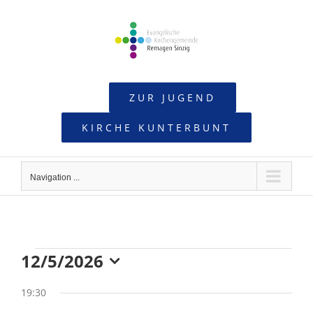
Skip
to
content
ZUR JUGEND
KIRCHE KUNTERBUNT
Navigation ...
12/5/2026
Veranstaltungen
Datum
19:30
wählen.
für