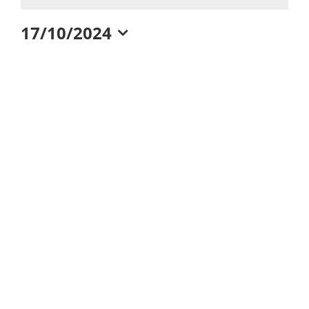
17/10/2024
17.
Datum
wählen.
Oktober
2024