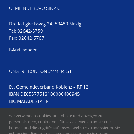
GEMEINDEBÜRO SINZIG
Dreifaltigkeitsweg 24, 53489 Sinzig
Tel: 02642-5759
Fax: 02642-5767
E-Mail senden
UNSERE KONTONUMMER IST:
Ev. Gemeindeverband Koblenz – RT 12
IBAN DE65577513100000400945
BIC MALADE51AHR
Wir verwenden Cookies, um Inhalte und Anzeigen zu
personalisieren, Funktionen für soziale Medien anbieten zu
können und die Zugriffe auf unsere Website zu analysieren. Sie
geben Einwilligung zu unseren Cookies, wenn Sie unsere