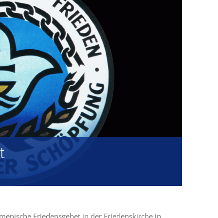
t
menische Friedensgebet
in der Friedenskirche in