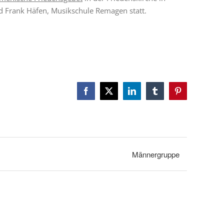
d Frank Häfen, Musikschule Remagen statt.
Facebook
X
LinkedIn
Tumblr
Pinterest
Männergruppe