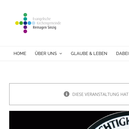
Skip
to
content
HOME
ÜBER UNS
GLAUBE & LEBEN
DABEI
DIESE VERANSTALTUNG HAT