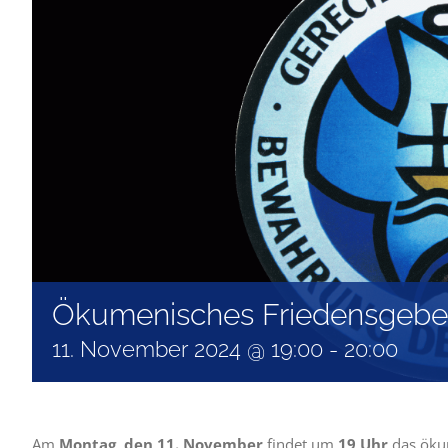
Ökumenisches Friedensgebe
11. November 2024 @ 19:00
-
20:00
Am
Montag, den 11. November
findet um
19 Uhr
das
öku