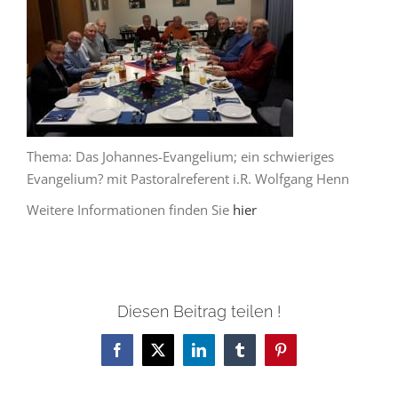
Thema: Das Johannes-Evangelium; ein schwieriges
Evangelium? mit Pastoralreferent i.R. Wolfgang Henn
Weitere Informationen finden Sie
hier
Diesen Beitrag teilen !
Facebook
X
LinkedIn
Tumblr
Pinterest