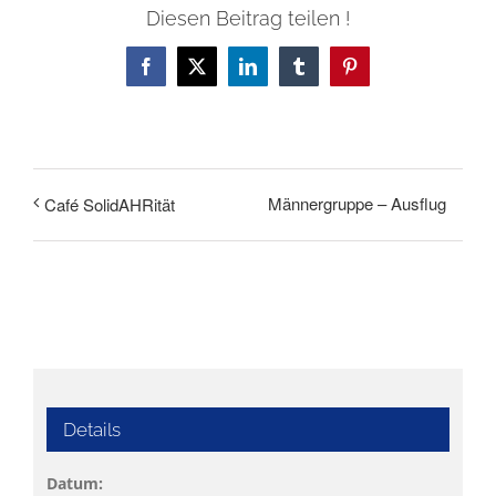
Diesen Beitrag teilen !
Facebook
X
LinkedIn
Tumblr
Pinterest
Männergruppe – Ausflug
Café SolidAHRität
Details
Datum: