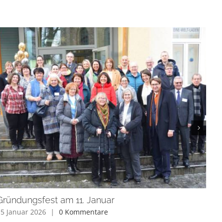
Gründungsfest am 11. Januar
Es 
der
5 Januar 2026
|
0 Kommentare