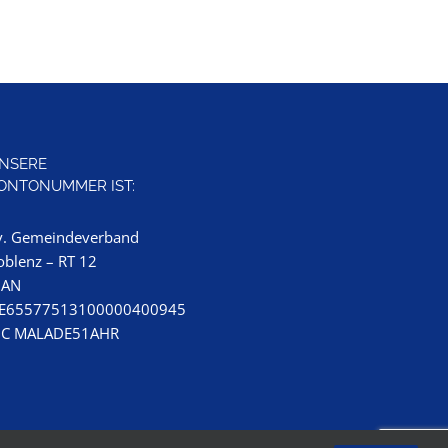
22 
NSERE
ONTONUMMER IST:
v. Gemeindeverband
oblenz – RT 12
BAN
E65577513100000400945
IC MALADE51AHR