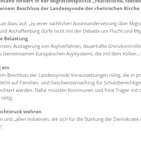
inland fordert in der Migrationspolitik „realistische, fak
 einem Beschluss der Landessynode der rheinischen Kirche 
r dazu auf, „zu einer sachlichen Auseinandersetzung über Migra
und Aschaffenburg dürfe nicht mit der Debatte um Flucht und Mi
e Belastung
en, Auslagerung von Asylverfahren, dauerhafte Grenzkontrollen 
 Gemeinsamen Europäischen Asylsystems, die mit dem Völker-, E
 ein
em Beschluss der Landessynode Voraussetzungen nötig, die in pol
 Recht auf Familien- und Geschwisternachzug für Schutzberechti
eichtert werden. Dafür müssten Kommunen und freie Träger mit 
nötig.
Rechtsruck wehren
und „allen Initiativen, die sich für die Stärkung der Demokratie u
“.