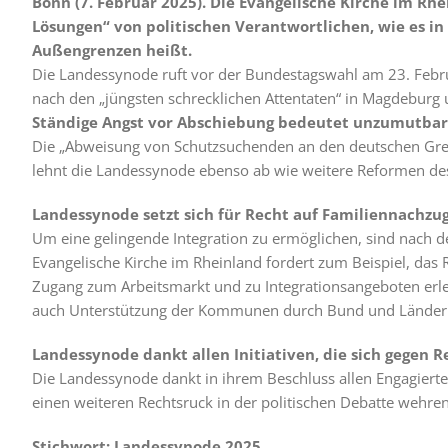
Bonn (7. Februar 2025). Die Evangelische Kirche im Rhe
Lösungen“ von politischen Verantwortlichen, wie es in
Außengrenzen heißt.
Die Landessynode ruft vor der Bundestagswahl am 23. Februa
nach den „jüngsten schrecklichen Attentaten“ in Magdeburg 
Ständige Angst vor Abschiebung bedeutet unzumutbar
Die „Abweisung von Schutzsuchenden an den deutschen Grenz
lehnt die Landessynode ebenso ab wie weitere Reformen des
Landessynode setzt sich für Recht auf Familiennachzug
Um eine gelingende Integration zu ermöglichen, sind nach d
Evangelische Kirche im Rheinland fordert zum Beispiel, das
Zugang zum Arbeitsmarkt und zu Integrationsangeboten erl
auch Unterstützung der Kommunen durch Bund und Länder 
Landessynode dankt allen Initiativen, die sich gegen 
Die Landessynode dankt in ihrem Beschluss allen Engagierten 
einen weiteren Rechtsruck in der politischen Debatte wehren
Stichwort: Landessynode 2025