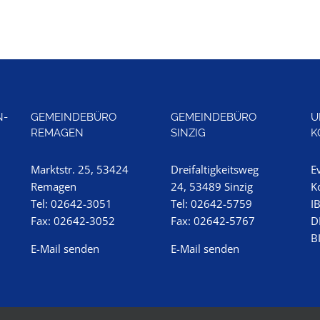
N-
GEMEINDEBÜRO
GEMEINDEBÜRO
U
REMAGEN
SINZIG
K
Marktstr. 25, 53424
Dreifaltigkeitsweg
E
Remagen
24, 53489 Sinzig
K
Tel: 02642-3051
Tel: 02642-5759
I
Fax: 02642-3052
Fax: 02642-5767
D
B
E-Mail senden
E-Mail senden