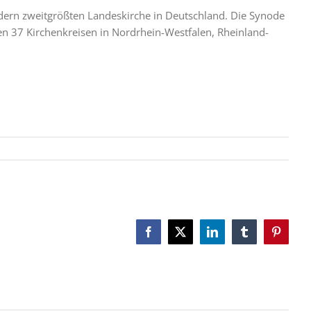
edern zweitgrößten Landeskirche in Deutschland. Die Synode
n 37 Kirchenkreisen in Nordrhein-Westfalen, Rheinland-
Facebook
X
LinkedIn
Tumblr
Pinteres