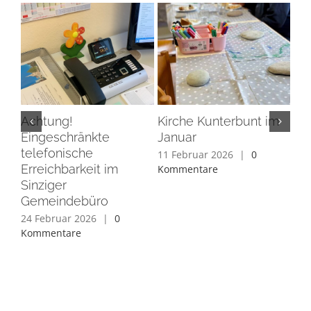
Achtung!
Kirche Kunterbunt im
Gr
Eingeschränkte
Januar
Ja
telefonische
11 Februar 2026
|
0
15 
Erreichbarkeit im
Kommentare
Ko
Sinziger
Gemeindebüro
24 Februar 2026
|
0
Kommentare