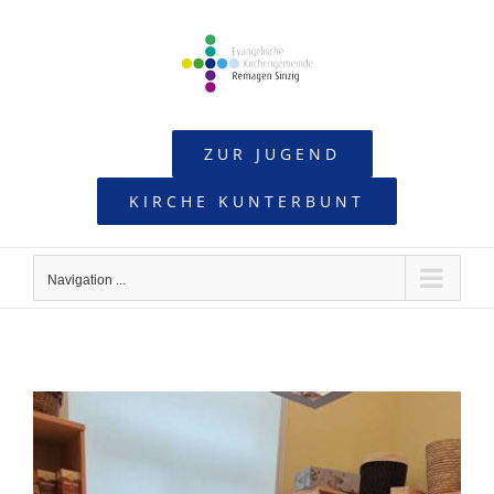
Skip
to
content
ZUR JUGEND
KIRCHE KUNTERBUNT
Navigation ...