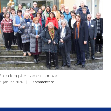
Gründungsfest am 11. Januar
Es 
der
5 Januar 2026
|
0 Kommentare
22 