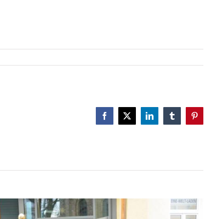
Facebook
X
LinkedIn
Tumblr
Pinteres